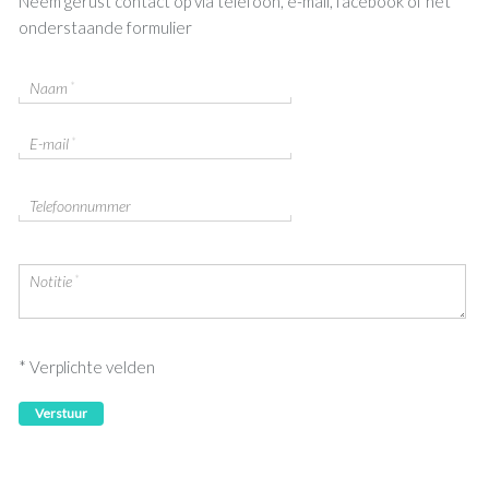
Neem gerust contact op via telefoon, e-mail, facebook of het
onderstaande formulier
*
Naam
*
E-mail
Telefoonnummer
*
Notitie
* Verplichte velden
Verstuur