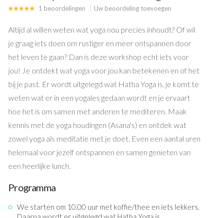
KALENDER
1 beoordelingen
Uw beoordeling toevoegen
Buitenyoga
Altijd al willen weten wat yoga nou precies inhoudt? Of wil
zondag 12 juli 2026 10:00
Park Stapelen
je graag iets doen om rustiger en meer ontspannen door
het leven te gaan? Dan is deze workshop echt iets voor
4 lessen Ouder & Kind yoga
jou! Je ontdekt wat yoga voor jou kan betekenen en of het
Nieuwe reeks
Start
zondag 20 september 2026
bij je past. Er wordt uitgelegd wat Hatha Yoga is, je komt te
weten wat er in een yogales gedaan wordt en je ervaart
Feelgood Yoga Weekend
hoe het is om samen met anderen te mediteren. Maak
Een weekend helemaal voor jezelf!
Vertrek
vrijdag 13 november 2026
kennis met de yoga houdingen (Asana's) en ontdek wat
Brabantse Kempen
zowel yoga als meditatie met je doet. Even een aantal uren
helemaal voor jezelf ontspannen en samen genieten van
Feelgood Yoga Weekend
een heerlijke lunch.
Een weekend helemaal voor jezelf!
Vertrek
vrijdag 5 maart 2027
Programma
Brabantse Kempen
We starten om 10.00 uur met koffie/thee en iets lekkers.
Daarna wordt er uitgelegd wat Hatha Yoga is.