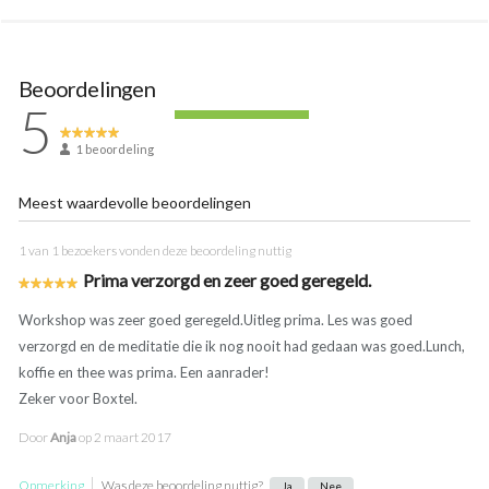
Beoordelingen
5
1 beoordeling
Meest waardevolle beoordelingen
1 van 1 bezoekers vonden deze beoordeling nuttig
Prima verzorgd en zeer goed geregeld.
Workshop was zeer goed geregeld.Uitleg prima. Les was goed
verzorgd en de meditatie die ik nog nooit had gedaan was goed.Lunch,
koffie en thee was prima. Een aanrader!
Zeker voor Boxtel.
Door
Anja
op
2 maart 2017
Opmerking
Was deze beoordeling nuttig?
Ja
Nee