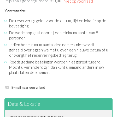
Prijs zoals geconfigureerd:
€ 0,00
Voorwaarden
De reservering geldt voor de datum, tijd en lokatie op de
bevestiging.
De workshop gaat door bij een minimum aantal van 8
personen.
Indien het minimum aantal deelnemers niet wordt
gehaald overleggen we met u over een nieuwe datum of u
ontvangt het reserveringsbedrag terug.
Reeds gedane betalingen worden niet gerestitueerd.
Mocht u verhinderd zijn dan kunt u iemand anders in uw
plaats laten deelnemen.
E-mail naar een vriend
Data & Lokatie
Nog geen nieuwe datum bekend.